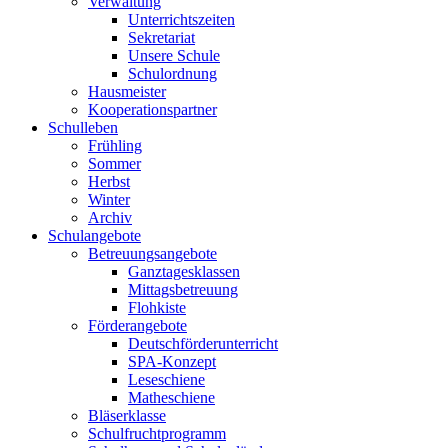
Verwaltung
Unterrichtszeiten
Sekretariat
Unsere Schule
Schulordnung
Hausmeister
Kooperationspartner
Schulleben
Frühling
Sommer
Herbst
Winter
Archiv
Schulangebote
Betreuungsangebote
Ganztagesklassen
Mittagsbetreuung
Flohkiste
Förderangebote
Deutschförderunterricht
SPA-Konzept
Leseschiene
Matheschiene
Bläserklasse
Schulfruchtprogramm