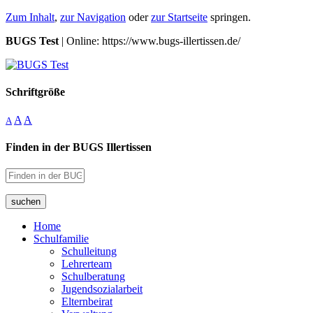
Zum Inhalt
,
zur Navigation
oder
zur Startseite
springen.
BUGS Test
| Online: https://www.bugs-illertissen.de/
Schriftgröße
A
A
A
Finden in der BUGS Illertissen
suchen
Home
Schulfamilie
Schulleitung
Lehrerteam
Schulberatung
Jugendsozialarbeit
Elternbeirat