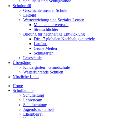
Schulhaus und Schulgelände
Schulprofil
Geschichte unserer Schule
Leitbild
Werteerziehung und Soziales Lernen
Miteinander wertvoll
Streitschlichter
Bildung für nachhaltige Entwicklung
Die 17 globalen Nachhaltigkeitsziele
Laufbus
Grüne Meilen
Schulgarten
Leseschule
Übergänge
Kindergarten - Grundschule
Weiterführende Schulen
Nützliche Links
Home
Schulfamilie
Schulleitung
Lehrerteam
Schulberatung
Jugendsozialarbeit
Elternbeirat