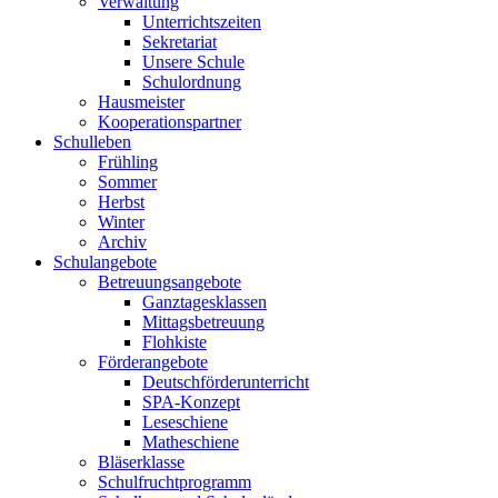
Verwaltung
Unterrichtszeiten
Sekretariat
Unsere Schule
Schulordnung
Hausmeister
Kooperationspartner
Schulleben
Frühling
Sommer
Herbst
Winter
Archiv
Schulangebote
Betreuungsangebote
Ganztagesklassen
Mittagsbetreuung
Flohkiste
Förderangebote
Deutschförderunterricht
SPA-Konzept
Leseschiene
Matheschiene
Bläserklasse
Schulfruchtprogramm