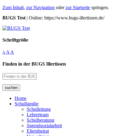
Zum Inhalt
,
zur Navigation
oder
zur Startseite
springen.
BUGS Test
| Online: https://www.bugs-illertissen.de/
Schriftgröße
A
A
A
Finden in der BUGS Illertissen
suchen
Home
Schulfamilie
Schulleitung
Lehrerteam
Schulberatung
Jugendsozialarbeit
Elternbeirat