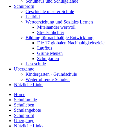
Schulhaus und Schulgelände
Schulprofil
Geschichte unserer Schule
Leitbild
Werteerziehung und Soziales Lernen
Miteinander wertvoll
Streitschlichter
Bildung für nachhaltige Entwicklung
Die 17 globalen Nachhaltigkeitsziele
Laufbus
Grüne Meilen
Schulgarten
Leseschule
Übergänge
Kindergarten - Grundschule
Weiterführende Schulen
Nützliche Links
Home
Schulfamilie
Schulleben
Schulangebote
Schulprofil
Übergänge
Nützliche Links